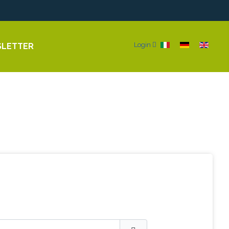
Seleziona la tua li
Login
LETTER