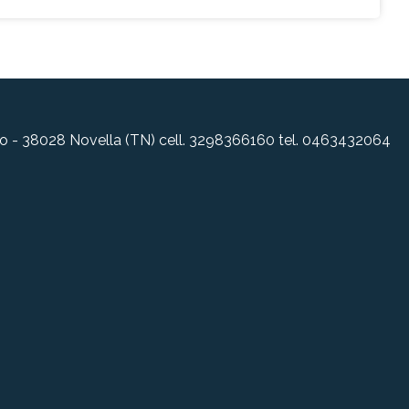
allo - 38028 Novella (TN) cell. 3298366160 tel. 0463432064