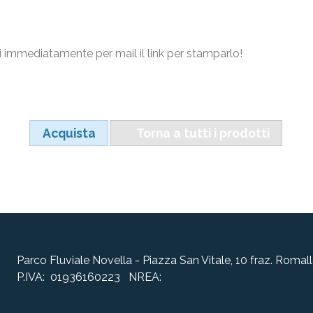
 immediatamente per mail il link per stamparlo!
Acquista
Torna a tutti i prodotti
Parco Fluviale Novella - Piazza San Vitale, 10 fraz. Rom
P.IVA: 01936160223 NREA: