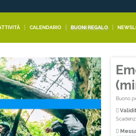
ATTIVITÀ
CALENDARIO
BUONI REGALO
NEWSL
Em
(mi
Buono pe
Validi
Scadenz
Messa