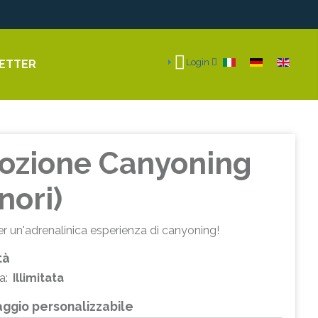
Seleziona la tua li
Login
ETTER
ozione Canyoning
nori)
r un'adrenalinica esperienza di canyoning!
tà
a:
Illimitata
ggio personalizzabile