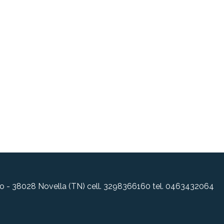
allo - 38028 Novella (TN) cell. 3298366160 tel. 0463432064