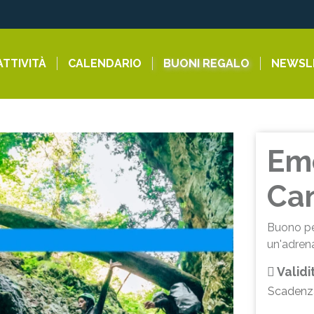
ATTIVITÀ
CALENDARIO
BUONI REGALO
NEWSL
Emo
Can
Buono per
un'adrena
Validi
Scadenz