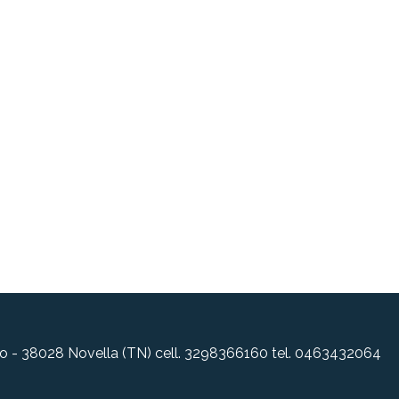
allo - 38028 Novella (TN) cell. 3298366160 tel. 0463432064