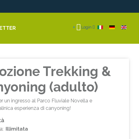
Seleziona la tua li
Login
ETTER
zione Trekking &
yoning (adulto)
 un ingresso al Parco Fluviale Novella e
linica esperienza di canyoning!
tà
a:
Illimitata