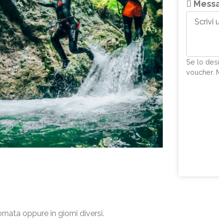
Messa
Se lo des
voucher. 
nata oppure in giorni diversi.