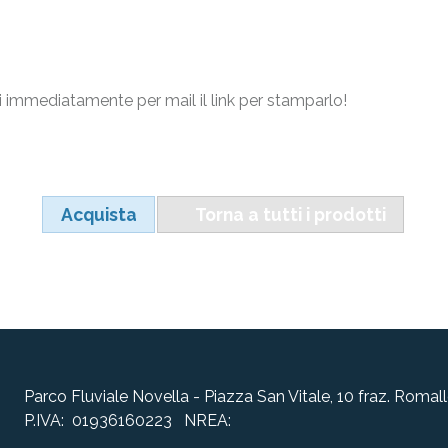
 immediatamente per mail il link per stamparlo!
Acquista
Torna a tutti i prodotti
Parco Fluviale Novella - Piazza San Vitale, 10 fraz. Rom
P.IVA: 01936160223 NREA: